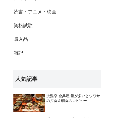
読書・アニメ・映画
資格試験
購入品
雑記
人気記事
渋温泉 金具屋 量が多いとウワサ
の夕食＆朝食のレビュー